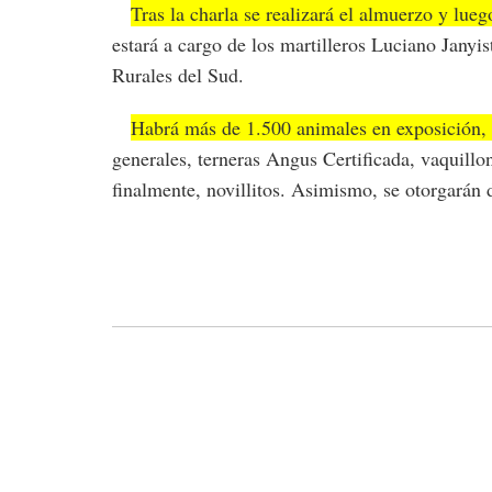
Tras la charla se realizará el almuerzo y lue
estará a cargo de los martilleros Luciano Janyi
Rurales del Sud.
Habrá más de 1.500 animales en exposición,
generales, terneras Angus Certificada, vaquill
finalmente, novillitos. Asimismo, se otorgarán d