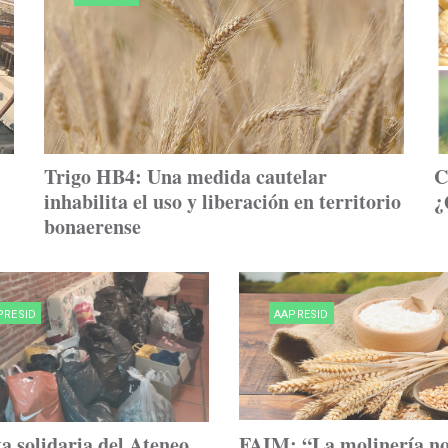
Trigo HB4: Una medida cautelar
C
inhabilita el uso y liberación en territorio
¿
bonaerense
PRESID
AAPRESID
a solidaria del Ateneo
FAIM: “La molinería n