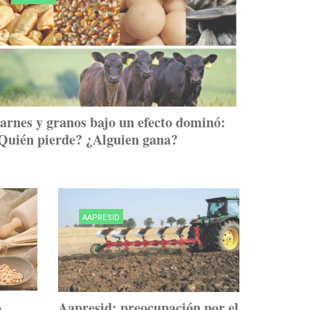
arnes y granos bajo un efecto dominó:
Quién pierde? ¿Alguien gana?
AAPRESID
o
Aapresid: preocupación por el