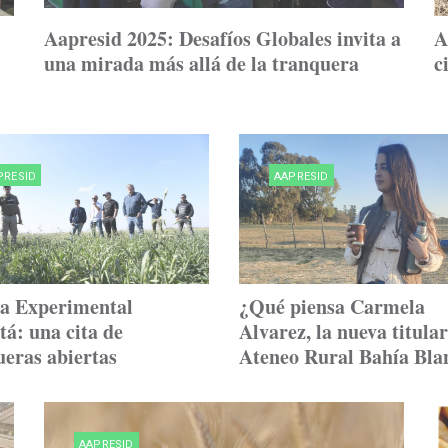
Aapresid 2025: Desafíos Globales invita a
A
una mirada más allá de la tranquera
c
PRESID
AAPRESID
a Experimental
¿Qué piensa Carmela
á: una cita de
Alvarez, la nueva titular
ueras abiertas
Ateneo Rural Bahía Bla
AAPRESID