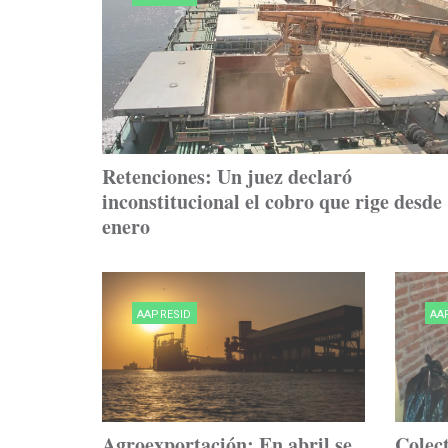
Retenciones: Un juez declaró
inconstitucional el cobro que rige desde
enero
AAPRESID
AA
Agroexportación: En abril se
Colect