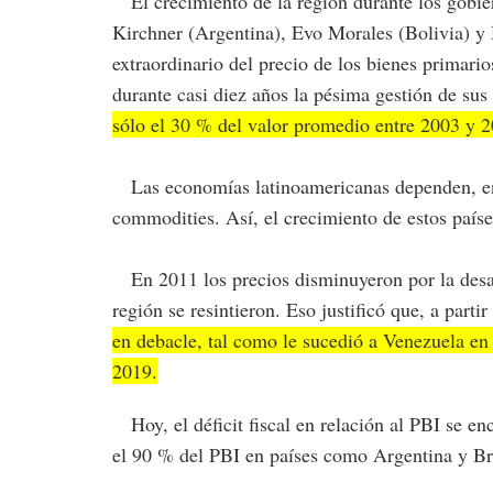
El crecimiento de la región durante los gobier
Kirchner (Argentina), Evo Morales (Bolivia) 
extraordinario del precio de los bienes primario
durante casi diez años la pésima gestión de su
sólo el 30 % del valor promedio entre 2003 y 2
Las economías latinoamericanas dependen, ent
commodities. Así, el crecimiento de estos paíse
En 2011 los precios disminuyeron por la desac
región se resintieron. Eso justificó que, a partir
en debacle, tal como le sucedió a Venezuela en
2019.
Hoy, el déficit fiscal en relación al PBI se en
el 90 % del PBI en países como Argentina y Bra