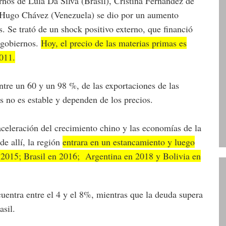
nos de Lula Da Silva (Brasil), Cristina Fernández de
y Hugo Chávez (Venezuela) se dio por un aumento
s. Se trató de un shock positivo externo, que financió
s gobiernos.
Hoy, el precio de las materias primas es
011.
re un 60 y un 98 %, de las exportaciones de las
s no es estable y dependen de los precios.
eleración del crecimiento chino y las economías de la
 de allí, la región
entrara en un estancamiento y luego
 2015; Brasil en 2016; Argentina en 2018 y Bolivia en
cuentra entre el 4 y el 8%, mientras que la deuda supera
sil.